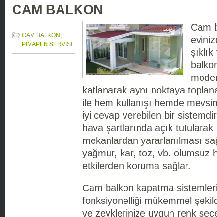
CAM BALKON
Cam b
CAM BALKON
,
eviniz
PİMAPEN SERVİSİ
şıklık
balko
moder
katlanarak aynı noktaya toplana
ile hem kullanışı hemde mevsims
iyi cevap verebilen bir sistemd
hava şartlarında açık tutularak
mekanlardan yararlanılması sağ
yağmur, kar, toz, vb. olumsuz 
etkilerden koruma sağlar.
Cam balkon kapatma sistemleri 
fonksiyonelliği mükemmel şekilde
ve zevklerinize uygun renk seç