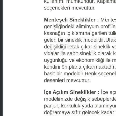
kullanımı mümkündür. Kaplamal
seçenekleri mevcuttur.
Menteşeli Sineklikler :
Menteşe
genişliğindeki aliminyum profille
kasnağın iç kısmına gerilen tül
gelen bir sineklik modelidir.Ufa
değişikliği iletak çıkar sineklik 
vidalar ile sabit sineklik olarak 
uygunluğu ve ekonomikliği ile m
kendini ön plana çıkarmaktadır.K
basit bir modeldir.Renk seçenek
desenleri mevcuttur.
İçe Açılım Sineklikler :
İçe açıl
modelimizde değişik sebeplerde
panjur, korkuluk yada alüminy
doğramaya sıfır gelecek kadar 