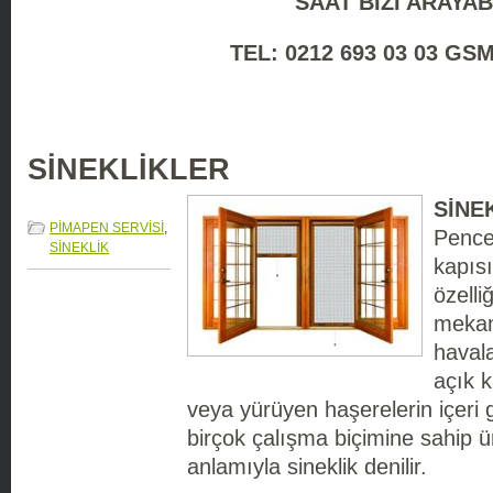
SAAT
BİZİ ARAYAB
TEL: 0212 693 03 03 GSM
SİNEKLİKLER
SİNE
PİMAPEN SERVİSİ
,
Pence
SİNEKLİK
kapısı
özelli
mekan
haval
açık k
veya yürüyen haşerelerin içeri 
birçok çalışma biçimine sahip ü
anlamıyla sineklik denilir.