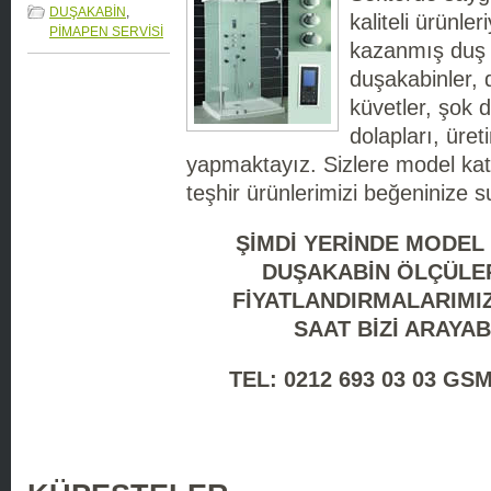
DUŞAKABİN
,
kaliteli ürünle
PİMAPEN SERVİSİ
kazanmış duş k
duşakabinler, 
küvetler, şok d
dolapları, üret
yapmaktayız. Sizlere model kat
teşhir ürünlerimizi beğeninize 
ŞİMDİ YERİNDE MODEL
DUŞAKABİN ÖLÇÜLE
FİYATLANDIRMALARIMIZ
SAAT
BİZİ ARAYAB
TEL: 0212 693 03 03 GSM