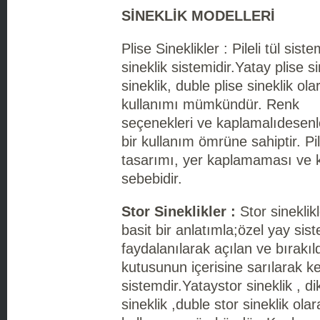
SİNEKLİK MODELLERİ
Plise Sineklikler : Pileli tül sist
sineklik sistemidir.Yatay plise si
sineklik, duble plise sineklik ola
kullanımı mümkündür. Renk
seçenekleri ve kaplamalıdesenl
bir kullanım ömrüne sahiptir. Pile
tasarımı, yer kaplamaması ve kol
sebebidir.
Stor Sineklikler :
Stor sineklik
basit bir anlatımla;özel yay sis
faydalanılarak açılan ve bırakı
kutusunun içerisine sarılarak ke
sistemdir.Yataystor sineklik , di
sineklik ,duble stor sineklik ola