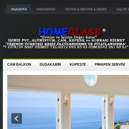
ANASAYFA
HAKKIMIZDA
VİZYON & MİSYON & HEDEF
KALİTE 
CAM BALKON
DUŞAKABİN
KÜPEŞTE
PİMAPEN SERVİSİ