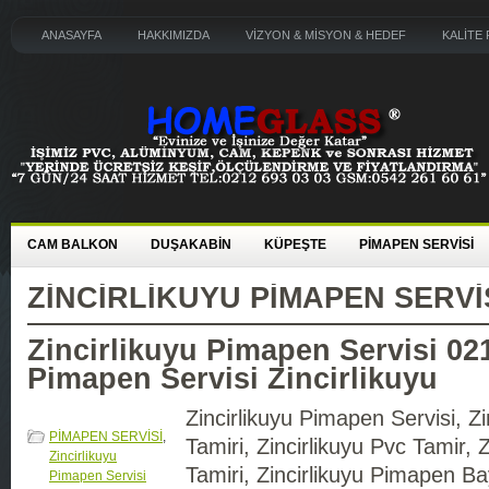
ANASAYFA
HAKKIMIZDA
VİZYON & MİSYON & HEDEF
KALİTE 
CAM BALKON
DUŞAKABİN
KÜPEŞTE
PİMAPEN SERVİSİ
ZINCIRLIKUYU PIMAPEN SERVI
Zincirlikuyu Pimapen Servisi 02
Pimapen Servisi Zincirlikuyu
Zincirlikuyu Pimapen Servisi, Z
PİMAPEN SERVİSİ
,
Tamiri, Zincirlikuyu Pvc Tamir, Z
Zincirlikuyu
Tamiri, Zincirlikuyu Pimapen Bay
Pimapen Servisi