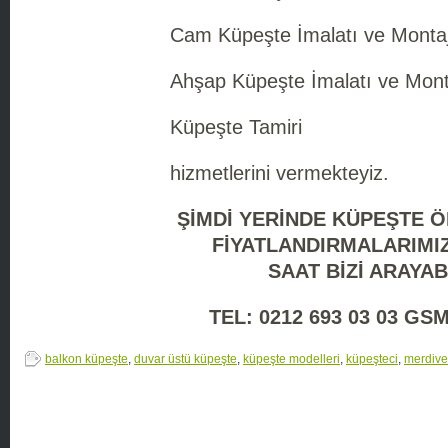
Cam Küpeşte İmalatı ve Montaj
Ahşap Küpeşte İmalatı ve Mont
Küpeşte Tamiri
hizmetlerini vermekteyiz.
ŞİMDİ YERİNDE KÜPEŞTE 
FİYATLANDIRMALARIMIZ
SAAT
BİZİ ARAYAB
TEL: 0212 693 03 03 GSM
balkon küpeşte
,
duvar üstü küpeşte
,
küpeşte modelleri
,
küpeşteci
,
merdive