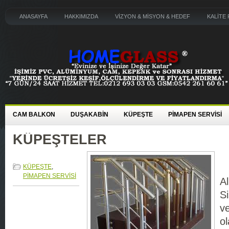
ANASAYFA
HAKKIMIZDA
VİZYON & MİSYON & HEDEF
KALİTE 
CAM BALKON
DUŞAKABİN
KÜPEŞTE
PİMAPEN SERVİSİ
KÜPEŞTELER
KÜPEŞTE
,
PİMAPEN SERVİSİ
A
S
v
ol