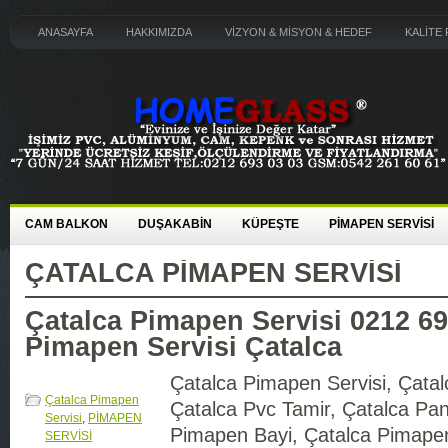
ANASAYFA
HAKKIMIZDA
VİZYON & MİSYON & HEDEF
KALİTE 
CAM BALKON
DUŞAKABİN
KÜPEŞTE
PİMAPEN SERVİSİ
ÇATALCA PIMAPEN SERVISI
Çatalca Pimapen Servisi 0212 69
Pimapen Servisi Çatalca
Çatalca Pimapen Servisi, Çatal
Çatalca Pimapen
Çatalca Pvc Tamir, Çatalca Pan
Servisi
,
PİMAPEN
Pimapen Bayi, Çatalca Pimape
SERVİSİ