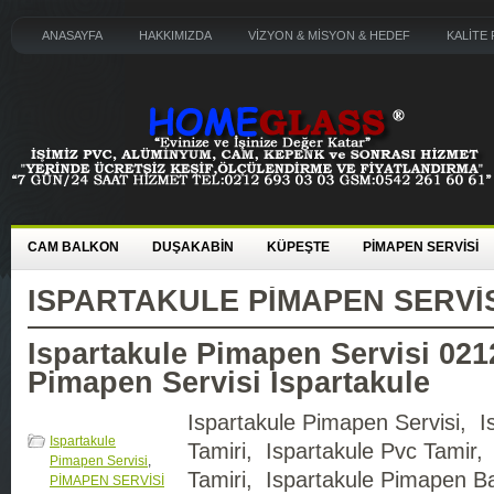
ANASAYFA
HAKKIMIZDA
VİZYON & MİSYON & HEDEF
KALİTE 
CAM BALKON
DUŞAKABİN
KÜPEŞTE
PİMAPEN SERVİSİ
ISPARTAKULE PIMAPEN SERVI
Ispartakule Pimapen Servisi 021
Pimapen Servisi Ispartakule
Ispartakule Pimapen Servisi, I
Ispartakule
Tamiri, Ispartakule Pvc Tamir,
Pimapen Servisi
,
Tamiri, Ispartakule Pimapen Ba
PİMAPEN SERVİSİ