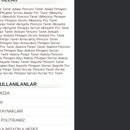
r Tamiri
Adalar Pencere Tamiri
Adalar Pimapen
 Pimapen Servisi
Adalar Pvc Tamir
Alibeyköy
i
Alibeyköy Pencere Tamiri
Alibeyköy Pimapen
köy Pimapen Servisi
Alibeyköy Pvc Tamir
anjur Tamiri
Altınşehir Pencere Tamiri
Altınşehir
yi
Altınşehir Pimapen Servisi
Altınşehir Pvc Tamir
ur Tamiri
Ambarlı Pencere Tamiri
Ambarlı
yi
Ambarlı Pimapen Servisi
Ambarlı Pvc Tamir
Panjur Tamiri
Arnavutköy Pencere Tamiri
 Pimapen Bayi
Arnavutköy Pimapen Servisi
 Pvc Tamir
Atakent Panjur Tamiri
Atakent Pencere
ent Pimapen Bayi
Atakent Pimapen Servisi
 Tamir
Ataköy Panjur Tamiri
Ataköy Pencere
öy Pimapen Bayi
Ataköy Pimapen Servisi
Ataköy
taşehir Panjur Tamiri
Ataşehir Pencere Tamiri
mapen Bayi
Ataşehir Pimapen Servisi
Ataşehir Pvc
ar Panjur Tamiri
Avcılar Pencere Tamiri
Avcılar
yi
Avcılar Pimapen Servisi
Avcılar Pvc Tamir
KULLANILANLAR
MIZDA
İM
 KAYNAKLARI
 POLİTİKAMIZ
 & MİSYON & HEDEF