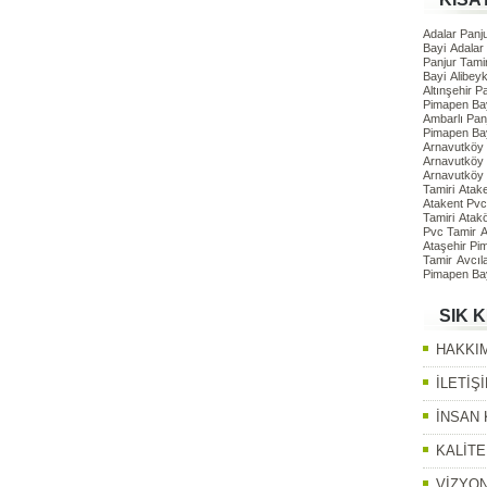
Adalar Panju
Bayi
Adalar
Panjur Tamir
Bayi
Alibey
Altınşehir P
Pimapen Ba
Ambarlı Panj
Pimapen Ba
Arnavutköy 
Arnavutköy
Arnavutköy
Tamiri
Atak
Atakent Pvc
Tamiri
Atak
Pvc Tamir
A
Ataşehir Pi
Tamir
Avcıl
Pimapen Ba
SIK 
HAKKI
İLETİŞ
İNSAN
KALİTE
VİZYON