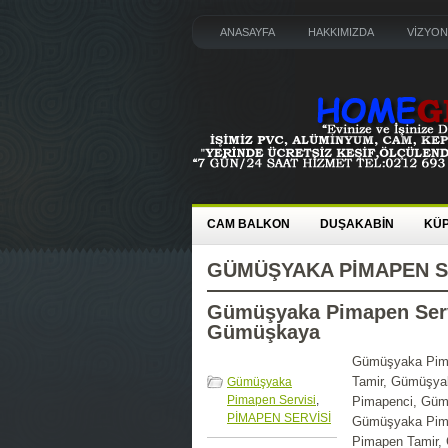
ANASAYFA
HAKKIMIZDA
VİZYON
CAM BALKON
DUŞAKABİN
KÜ
GÜMÜŞYAKA PIMAPEN S
Gümüşyaka Pimapen Servi
Gümüşkaya
Gümüşyaka Pima
Tamir, Gümüşya
Gümüşyaka
Pimapen Servisi
,
Pimapenci, Güm
PİMAPEN SERVİSİ
Gümüşyaka Pima
Pimapen Tamir,