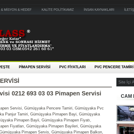
 & MİSYON & HEDEF
KALİTE POLİTİKAMIZ
İNSAN KAYNAKLARI
İLETİ
PEŞTE
PİMAPEN SERVİSİ
PVC FİYATLARI
PVC PENCERE TAMİRİ
ERVISI
si 0212 693 03 03 Pimapen Servisi
CAM 
pen Servisi, Gümüşyaka Pencere Tamiri, Gümüşyaka Pvc
ka Panjur Tamiri, Gümüşyaka Pimapen Bayi, Gümüşyaka
üşyaka Pimapen Bayii, Gümüşyaka Pimapen Fiyatı,
pen Fiyatları, Gümüşyaka Pimapen Bayileri, Gümüşyaka
 Gümüşyaka Pimapen Servis, Gümüşyaka Pimapen Balkon,