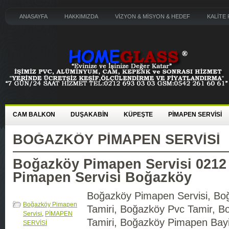
ANASAYFA
HAKKIMIZDA
VİZYON & MİSYON & HEDEF
KALİTE 
CAM BALKON
DUŞAKABİN
KÜPEŞTE
PİMAPEN SERVİSİ
BOĞAZKÖY PIMAPEN SERVISI
Boğazköy Pimapen Servisi 0212 
Pimapen Servisi Boğazköy
Boğazköy Pimapen Servisi, Bo
Boğazköy Pimapen
Tamiri, Boğazköy Pvc Tamir, B
Servisi
,
PİMAPEN
Tamiri, Boğazköy Pimapen Bay
SERVİSİ