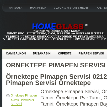
ANASAYFA
HAKKIMIZDA
VİZYON & MİSYON & HEDEF
KALİTE 
CAM BALKON
DUŞAKABİN
KÜPEŞTE
PİMAPEN SERVİSİ
ÖRNEKTEPE PIMAPEN SERVISI
Örnektepe Pimapen Servisi 0212
Pimapen Servisi Örnektepe
Örnektepe Pimapen Servisi, Ö
Örnektepe Pimapen
Tamiri, Örnektepe Pvc Tamir, 
Servisi
,
PİMAPEN
Tamiri, Örnektepe Pimapen Bay
SERVİSİ