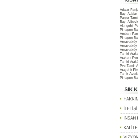
Adalar Panju
Bayi
Adalar
Panjur Tamir
Bayi
Alibey
Altınşehir P
Pimapen Ba
Ambarlı Panj
Pimapen Ba
Arnavutköy 
Arnavutköy
Arnavutköy
Tamiri
Atak
Atakent Pvc
Tamiri
Atak
Pvc Tamir
A
Ataşehir Pi
Tamir
Avcıl
Pimapen Ba
SIK 
HAKKI
İLETİŞ
İNSAN
KALİTE
VİZYON