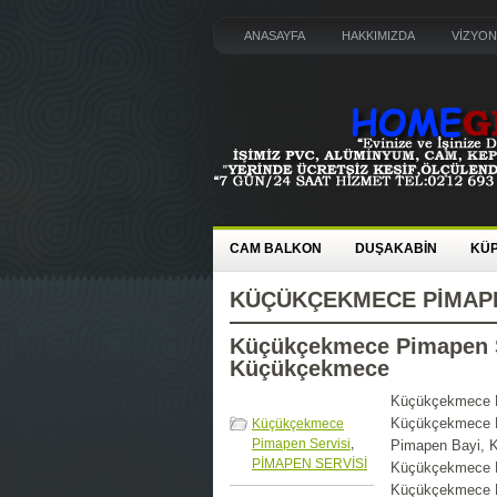
ANASAYFA
HAKKIMIZDA
VİZYON
CAM BALKON
DUŞAKABİN
KÜ
KÜÇÜKÇEKMECE PIMAPE
Küçükçekmece Pimapen Se
Küçükçekmece
Küçükçekmece P
Küçükçekmece P
Küçükçekmece
Pimapen Servisi
,
Pimapen Bayi, 
PİMAPEN SERVİSİ
Küçükçekmece P
Küçükçekmece P