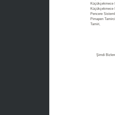
Küçükçekmece P
Küçükçekmece M
Pencere Sistem
Pimapen Tamirc
Tamiri,
Şimdi Bizler