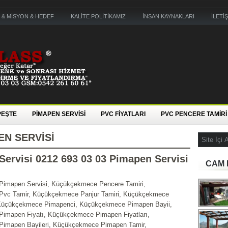
 & MİSYON & HEDEF
KALİTE POLİTİKAMIZ
İNSAN KAYNAKLARI
İLETİ
PEŞTE
PİMAPEN SERVİSİ
PVC FİYATLARI
PVC PENCERE TAMİRİ
N SERVISI
rvisi 0212 693 03 03 Pimapen Servisi
CAM 
imapen Servisi, Küçükçekmece Pencere Tamiri,
vc Tamir, Küçükçekmece Panjur Tamiri, Küçükçekmece
Küçükçekmece Pimapenci, Küçükçekmece Pimapen Bayii,
imapen Fiyatı, Küçükçekmece Pimapen Fiyatları,
imapen Bayileri, Küçükçekmece Pimapen Tamir,