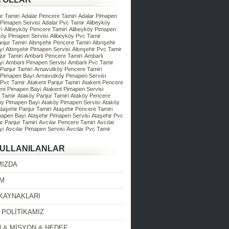
r Tamiri
Adalar Pencere Tamiri
Adalar Pimapen
 Pimapen Servisi
Adalar Pvc Tamir
Alibeyköy
i
Alibeyköy Pencere Tamiri
Alibeyköy Pimapen
köy Pimapen Servisi
Alibeyköy Pvc Tamir
anjur Tamiri
Altınşehir Pencere Tamiri
Altınşehir
yi
Altınşehir Pimapen Servisi
Altınşehir Pvc Tamir
ur Tamiri
Ambarlı Pencere Tamiri
Ambarlı
yi
Ambarlı Pimapen Servisi
Ambarlı Pvc Tamir
Panjur Tamiri
Arnavutköy Pencere Tamiri
 Pimapen Bayi
Arnavutköy Pimapen Servisi
 Pvc Tamir
Atakent Panjur Tamiri
Atakent Pencere
ent Pimapen Bayi
Atakent Pimapen Servisi
 Tamir
Ataköy Panjur Tamiri
Ataköy Pencere
öy Pimapen Bayi
Ataköy Pimapen Servisi
Ataköy
taşehir Panjur Tamiri
Ataşehir Pencere Tamiri
mapen Bayi
Ataşehir Pimapen Servisi
Ataşehir Pvc
ar Panjur Tamiri
Avcılar Pencere Tamiri
Avcılar
yi
Avcılar Pimapen Servisi
Avcılar Pvc Tamir
KULLANILANLAR
MIZDA
İM
 KAYNAKLARI
 POLİTİKAMIZ
 & MİSYON & HEDEF