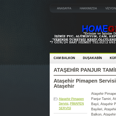
ANASAYFA
HAKKIMIZDA
VİZYON
CAM BALKON
DUŞAKABİN
KÜ
ATAŞEHIR PANJUR TAMI
Ataşehir Pimapen Servisi
Ataşehir
Ataşehir Pimapen
Panjur Tamiri, 
Ataşehir Pimapen
Servisi
,
PİMAPEN
Bayii, Ataşehir 
SERVİSİ
Bayileri, Ataşeh
Balkon, Ataşehir