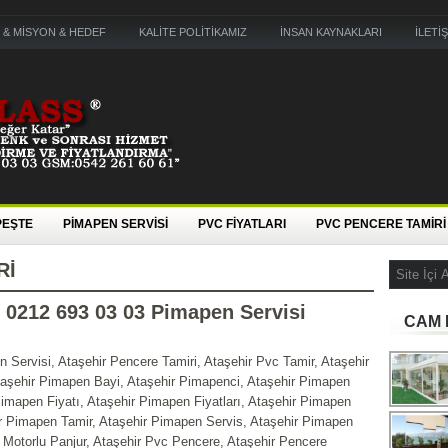
 & MİSYON & HEDEF
KALİTE POLİTİKAMIZ
İNSAN KAYNAKLARI
İLETİ
PEŞTE
PİMAPEN SERVİSİ
PVC FİYATLARI
PVC PENCERE TAMİRİ
RI
 0212 693 03 03 Pimapen Servisi
CAM 
 Servisi, Ataşehir Pencere Tamiri, Ataşehir Pvc Tamir, Ataşehir
Ataşehir Pimapen Bayi, Ataşehir Pimapenci, Ataşehir Pimapen
Pimapen Fiyatı, Ataşehir Pimapen Fiyatları, Ataşehir Pimapen
ir Pimapen Tamir, Ataşehir Pimapen Servis, Ataşehir Pimapen
 Motorlu Panjur, Ataşehir Pvc Pencere, Ataşehir Pencere