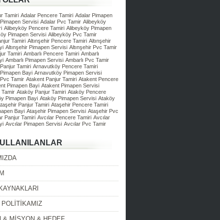
r Tamiri
Adalar Pencere Tamiri
Adalar Pimapen
 Pimapen Servisi
Adalar Pvc Tamir
Alibeyköy
i
Alibeyköy Pencere Tamiri
Alibeyköy Pimapen
köy Pimapen Servisi
Alibeyköy Pvc Tamir
anjur Tamiri
Altınşehir Pencere Tamiri
Altınşehir
yi
Altınşehir Pimapen Servisi
Altınşehir Pvc Tamir
ur Tamiri
Ambarlı Pencere Tamiri
Ambarlı
yi
Ambarlı Pimapen Servisi
Ambarlı Pvc Tamir
Panjur Tamiri
Arnavutköy Pencere Tamiri
 Pimapen Bayi
Arnavutköy Pimapen Servisi
 Pvc Tamir
Atakent Panjur Tamiri
Atakent Pencere
ent Pimapen Bayi
Atakent Pimapen Servisi
 Tamir
Ataköy Panjur Tamiri
Ataköy Pencere
öy Pimapen Bayi
Ataköy Pimapen Servisi
Ataköy
taşehir Panjur Tamiri
Ataşehir Pencere Tamiri
mapen Bayi
Ataşehir Pimapen Servisi
Ataşehir Pvc
ar Panjur Tamiri
Avcılar Pencere Tamiri
Avcılar
yi
Avcılar Pimapen Servisi
Avcılar Pvc Tamir
KULLANILANLAR
MIZDA
İM
 KAYNAKLARI
 POLİTİKAMIZ
 & MİSYON & HEDEF