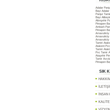
Adalar Panju
Bayi
Adalar
Panjur Tamir
Bayi
Alibey
Altınşehir P
Pimapen Ba
Ambarlı Panj
Pimapen Ba
Arnavutköy 
Arnavutköy
Arnavutköy
Tamiri
Atak
Atakent Pvc
Tamiri
Atak
Pvc Tamir
A
Ataşehir Pi
Tamir
Avcıl
Pimapen Ba
SIK 
HAKKI
İLETİŞ
İNSAN
KALİTE
VİZYON