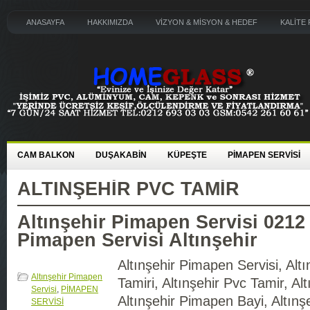
ANASAYFA
HAKKIMIZDA
VİZYON & MİSYON & HEDEF
KALİTE 
CAM BALKON
DUŞAKABİN
KÜPEŞTE
PİMAPEN SERVİSİ
ALTINŞEHIR PVC TAMIR
Altınşehir Pimapen Servisi 0212
Pimapen Servisi Altınşehir
Altınşehir Pimapen Servisi, Alt
Altınşehir Pimapen
Tamiri, Altınşehir Pvc Tamir, Alt
Servisi
,
PİMAPEN
Altınşehir Pimapen Bayi, Altınş
SERVİSİ