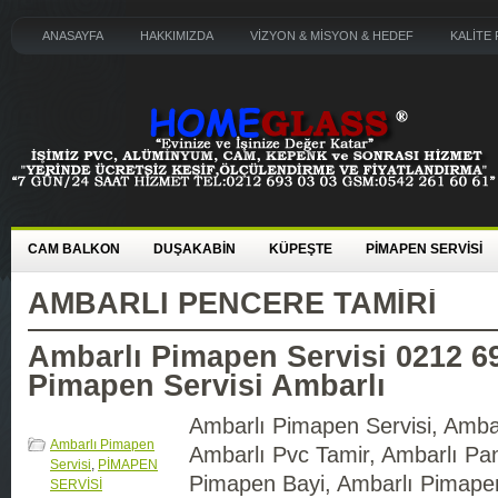
ANASAYFA
HAKKIMIZDA
VİZYON & MİSYON & HEDEF
KALİTE 
CAM BALKON
DUŞAKABİN
KÜPEŞTE
PİMAPEN SERVİSİ
AMBARLI PENCERE TAMIRI
Ambarlı Pimapen Servisi 0212 6
Pimapen Servisi Ambarlı
Ambarlı Pimapen Servisi, Ambar
Ambarlı Pimapen
Ambarlı Pvc Tamir, Ambarlı Pan
Servisi
,
PİMAPEN
Pimapen Bayi, Ambarlı Pimape
SERVİSİ